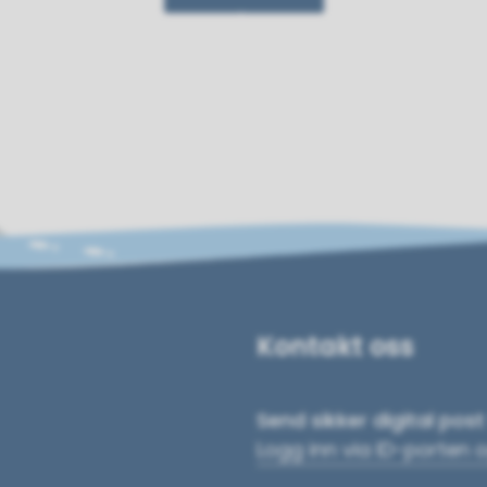
Kontakt oss
Send sikker digital pos
Logg inn via ID-porten 