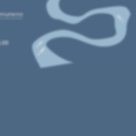
mmune.no
5.00