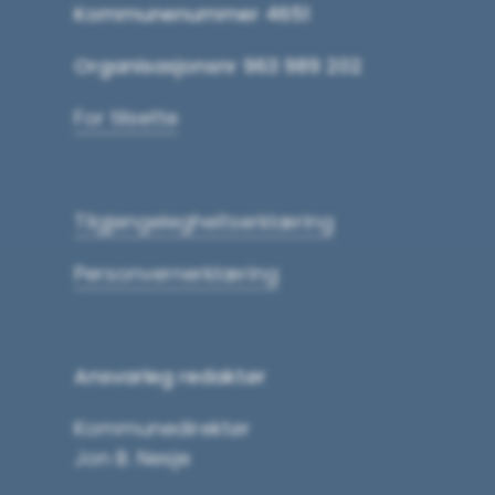
Kommunenummer 4651
Organisasjonsnr 963 989 202
For tilsette
Tilgjengelegheits­erklæring
Personvernerklæring
Ansvarleg redaktør
Kommunedirektør
Jon B. Nesje