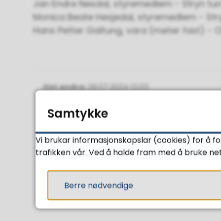
Jan Endre Nesdal, styremedlem - Stryn tur
Monica Beate Hesjedal, styremedlem - Stry
Hans Petter Galtung, vara (møter fast) - O
Sist endra
29.07.2024 12.03
Samtykke
Vi brukar informasjonskapslar (cookies) for å f
trafikken vår. Ved å halde fram med å bruke net
Berre nødvendige