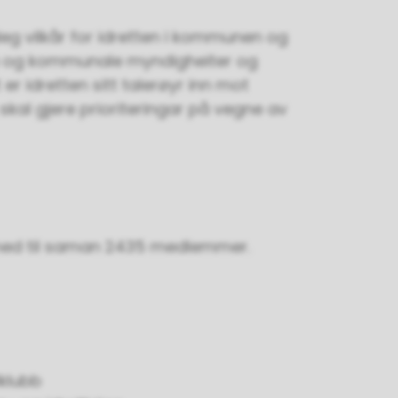
leg vilkår for idretten i kommunen og
a og kommunale myndigheiter og
er idretten sitt talerøyr inn mot
kal gjere prioriteringar på vegne av
, med til saman 2435 medlemmer.
lklubb