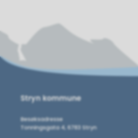
Stryn kommune
Besøksadresse
Tonningsgata 4, 6783 Stryn