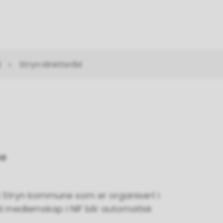
d
Stryn idrettsråd
ne
tt i Stryn kommune som er organisert i
d medlemskap i NIF blir automatisk