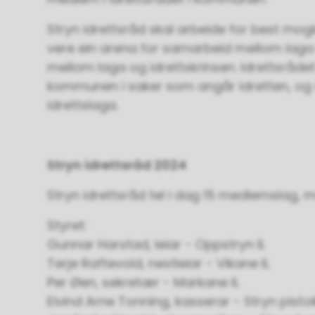
Stryn idrettsråd skal arbeide for best mog
vere ein arena for samarbeid mellom lag
mellom laga og idrettskrinsen. Idrettsrådet 
kommunen i saker som angår idretten, og s
idrettslaga.
Stryn idrettsråd 2024
Stryn idrettsråd tel i dag 15 medlemslag
Styret:
Gunnar Harstad, leiar - Oppstryn IL
Terje Raftevold, nestleiar - Vikane IL
Per Øen, sekretær - Markane IL
Eivind Arne Tonning, kasserar - Stryn pisto