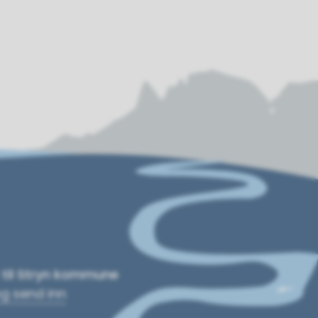
t til Stryn kommune
og send inn