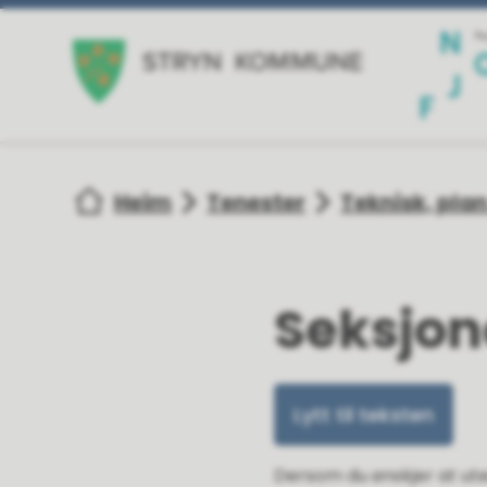
Stryn kommune
Du er her:
Heim
Tenester
Teknisk, pla
Seksjon
Lytt til teksten
Dersom du ønskjer at utea