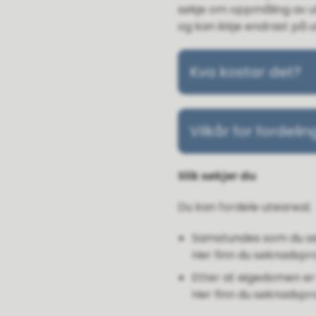
søkje om oppmåling av ute
og kan ikkje endrast på 
Kva kostar det?
Vilkår for fordeli
Slik søkjer du
Du kan fordele uteareal;
Samstundes som du sek
Her finn du søknadspr
Etter at eigedomen er
Her finn du søknadspr