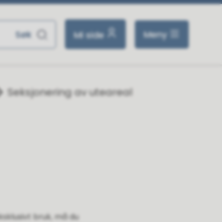
Meny
Mi side
Seksjonering av uteareal
ksklusivt bruk, må du