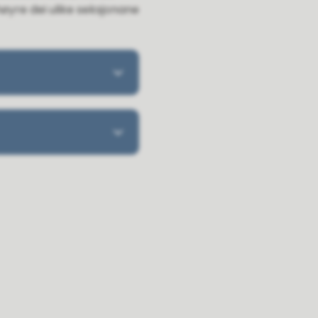
høyre dei ulike seksjonane