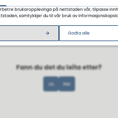
orbetre brukaropplevinga på nettstaden vår, tilpasse innh
tstaden, samtykkjer du til vår bruk av informasjonskapsl
Godta alle
Fann du det du leita etter?
Ja
Nei