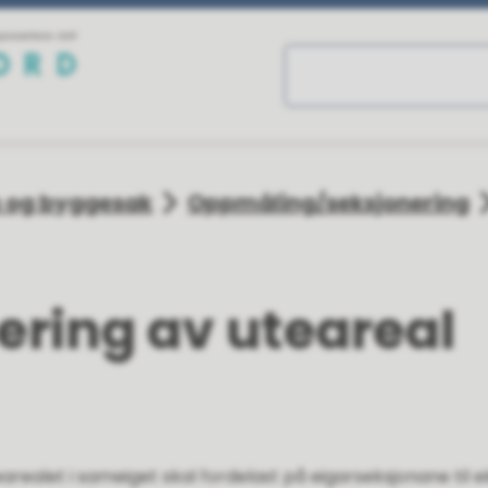
n og byggesak
Oppmåling/seksjonering
ering av uteareal
realet i sameiget skal fordelast på eigarseksjonane til e