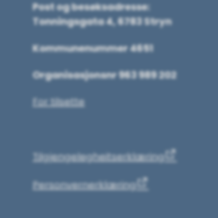
Post og besøksadresse:
Tonningsgata 4, 6783 Stryn
Kommunenummer 4651
Organisasjonsnr 963 989 202
For tilsette
Tilgjengelegheits­erklæring
Personvernerklæring