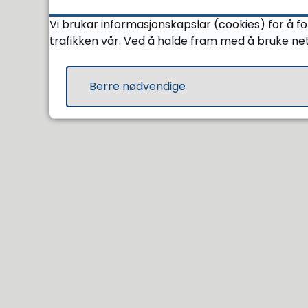
Plan- og bygningslova:
Vi brukar informasjonskapslar (cookies) for å f
trafikken vår. Ved å halde fram med å bruke net
Sist endra
02.01.2026 10.58
Berre nødvendige