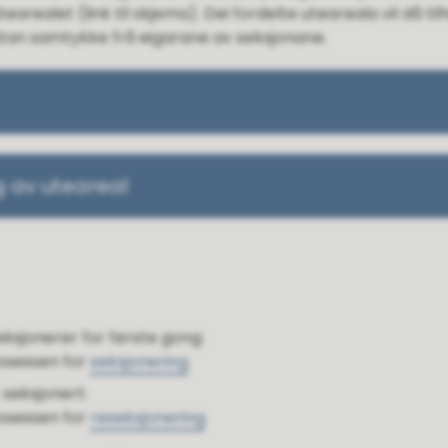
arealet (link til skjema). Dei fordelte uteareala vil då til
utan samtykke frå eigarane av seksjonane.
ng av uteareal
sjonerer for første gong:
osessen for
seksjonering
.
 seksjonert:
osessen for
reseksjonering
.