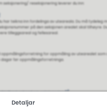
eksjonering/ reseksjonering leverer du inn:
g
 du har teikna inn fordelinga av uteareala. Du må tydeleg
eksjonsnummer på den seksjonen arealet skal tilhøyre. Du
re tilleggsareal og fellesareal.
il oppmålingsforretning for oppmåling av utearealet som s
14 dagar før oppmålingsforretninga.
andardisert søknad om seksjonering
Detaljar