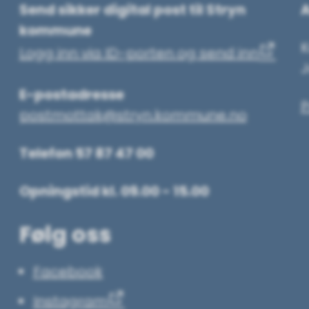
Send sikker digital post til Stryn
A
kommune
Logg inn via ID-porten og send inn
J
E-postadresse
P
postmottak@stryn.kommune.no
Telefon 57 87 47 00
Opningstid kl. 09.00 - 15.00
Følg oss
Facebook
Instagram