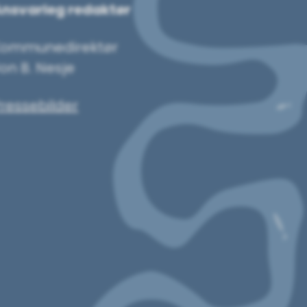
nsvarleg redaktør
Kommunedirektør
on B. Nesje
ressebilder