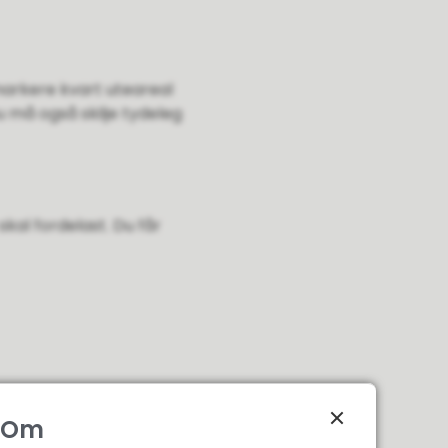
 markere kvart uteareal
 må også skilje tydeleg
kal fordelast. Du får
Om