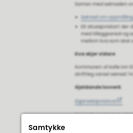
Saman med søknaden om s
Søknad om oppmålin
Eit situasjonskart der
med tilleggsareal og s
mellom kva som skal ve
Kva skjer vidare
Kommunen vil kalle inn t
skriftleg varsel seinast 
Gjeldande lovverk
Eigarseksjonslova:
Forskrift om bruk av st
Samtykke
Matrikkellova: