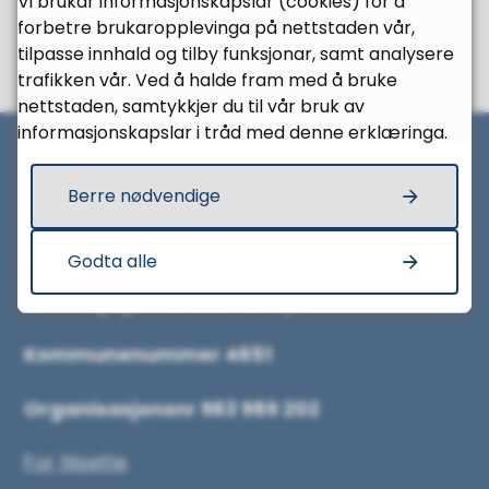
Vi brukar informasjonskapslar (cookies) for å
forbetre brukaropplevinga på nettstaden vår,
tilpasse innhald og tilby funksjonar, samt analysere
trafikken vår. Ved å halde fram med å bruke
nettstaden, samtykkjer du til vår bruk av
informasjonskapslar i tråd med denne erklæringa.
Stryn kommune
Berre nødvendige
Godta alle
Post og besøksadresse:
Tonningsgata 4, 6783 Stryn
Kommunenummer 4651
Organisasjonsnr 963 989 202
For tilsette